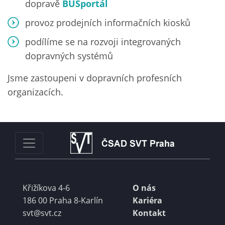
dopravě
BUSportál
provoz prodejních informačních kiosků
podílíme se na rozvoji integrovaných
dopravných systémů
Jsme zastoupeni v dopravních profesních
organizacích.
Křižíkova 4-6
O nás
186 00 Praha 8-Karlín
Kariéra
svt@svt.cz
Kontakt