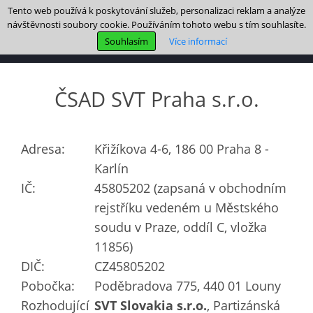
Tento web používá k poskytování služeb, personalizaci reklam a analýze
návštěvnosti soubory cookie. Používáním tohoto webu s tím souhlasíte.
Souhlasím
Více informací
ČSAD SVT Praha s.r.o.
Adresa:
Křižíkova 4-6, 186 00 Praha 8 -
Karlín
IČ:
45805202 (zapsaná v obchodním
rejstříku vedeném u Městského
soudu v Praze, oddíl C, vložka
11856)
DIČ:
CZ45805202
Pobočka:
Poděbradova 775, 440 01 Louny
Rozhodující
SVT Slovakia s.r.o.
, Partizánská