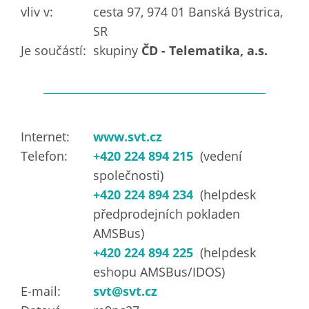
vliv v:
cesta 97, 974 01 Banská Bystrica,
SR
Je součástí:
skupiny
ČD - Telematika, a.s.
Internet:
www.svt.cz
Telefon:
+420 224 894 215
(vedení
společnosti)
+420 224 894 234
(helpdesk
předprodejních pokladen
AMSBus)
+420 224 894 225
(helpdesk
eshopu AMSBus/IDOS)
E-mail:
svt@svt.cz